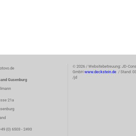
©
2026 / Websitebetreuung: JD-Cons
tovo.de
GmbH
www.deckstein.de
/ Stand: 0
/jd
sand Gusenburg
llmann
asse 21a
senburg
and
+49 (0) 6503 - 2493