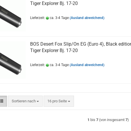
Tiger Explorer Bj. 17-20
Lieferzeit:
ca. 3-4 Tage
(Ausland abweichend)
BOS Desert Fox Slip/On EG (Euro 4), Black editio
Tiger Explorer Bj. 17-20
Lieferzeit:
ca. 3-4 Tage
(Ausland abweichend)
Sortieren nach
pro Seite
Sortieren nach
16 pro Seite
1
bis
7
(von insgesamt
7
)